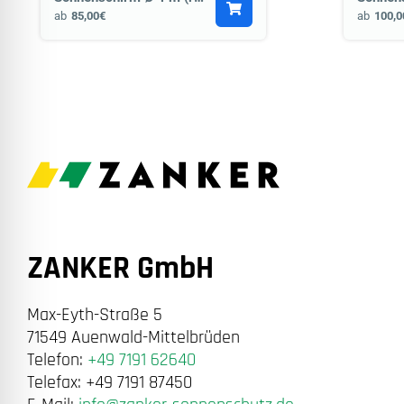
ab
85,00€
ab
100,0
ZANKER GmbH
Max-Eyth-Straße 5
71549 Auenwald-Mittelbrüden
Telefon:
+49 7191 62640
Telefax: +49 7191 87450