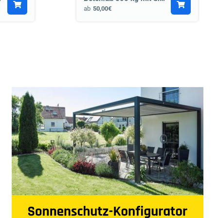
ab
50,00€